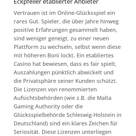
Eckpfeiler etablierter Anbieter
Vertrauen ist im Online-Glücksspiel ein
rares Gut. Spieler, die über Jahre hinweg
positive Erfahrungen gesammelt haben,
sind weniger geneigt, zu einer neuen
Plattform zu wechseln, selbst wenn diese
mit höheren Boni lockt. Ein etabliertes
Casino hat bewiesen, dass es fair spielt,
Auszahlungen pünktlich abwickelt und
die Privatsphäre seiner Kunden schützt.
Die Lizenzen von renommierten
Aufsichtsbehörden (wie z.B. die Malta
Gaming Authority oder die
Glücksspielbehörde Schleswig-Holstein in
Deutschland) sind ein klares Zeichen für
Seriosität. Diese Lizenzen unterliegen