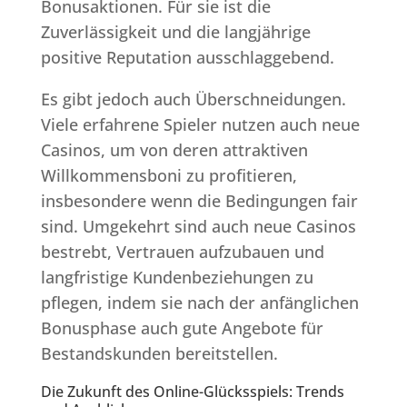
Bonusaktionen. Für sie ist die
Zuverlässigkeit und die langjährige
positive Reputation ausschlaggebend.
Es gibt jedoch auch Überschneidungen.
Viele erfahrene Spieler nutzen auch neue
Casinos, um von deren attraktiven
Willkommensboni zu profitieren,
insbesondere wenn die Bedingungen fair
sind. Umgekehrt sind auch neue Casinos
bestrebt, Vertrauen aufzubauen und
langfristige Kundenbeziehungen zu
pflegen, indem sie nach der anfänglichen
Bonusphase auch gute Angebote für
Bestandskunden bereitstellen.
Die Zukunft des Online-Glücksspiels: Trends