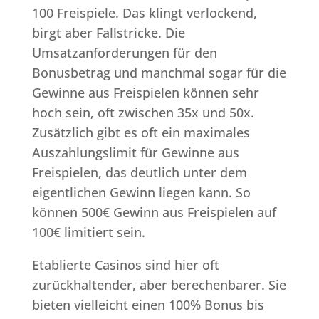
100 Freispiele. Das klingt verlockend,
birgt aber Fallstricke. Die
Umsatzanforderungen für den
Bonusbetrag und manchmal sogar für die
Gewinne aus Freispielen können sehr
hoch sein, oft zwischen 35x und 50x.
Zusätzlich gibt es oft ein maximales
Auszahlungslimit für Gewinne aus
Freispielen, das deutlich unter dem
eigentlichen Gewinn liegen kann. So
können 500€ Gewinn aus Freispielen auf
100€ limitiert sein.
Etablierte Casinos sind hier oft
zurückhaltender, aber berechenbarer. Sie
bieten vielleicht einen 100% Bonus bis