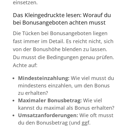
einsetzen.
Das Kleingedruckte lesen: Worauf du
bei Bonusangeboten achten musst
Die Tücken bei Bonusangeboten liegen
fast immer im Detail. Es reicht nicht, sich
von der Bonushöhe blenden zu lassen.
Du musst die Bedingungen genau prüfen.
Achte auf:
Mindesteinzahlung:
Wie viel musst du
mindestens einzahlen, um den Bonus
zu erhalten?
Maximaler Bonusbetrag:
Wie viel
kannst du maximal als Bonus erhalten?
Umsatzanforderungen:
Wie oft musst
du den Bonusbetrag (und ggf.